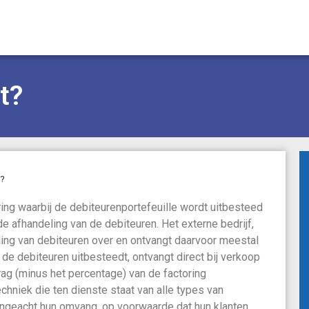
t?
t?
ring waarbij de debiteurenportefeuille wordt uitbesteed
 de afhandeling van de debiteuren. Het externe bedrijf,
ling van debiteuren over en ontvangt daarvoor meestal
de debiteuren uitbesteedt, ontvangt direct bij verkoop
rag (minus het percentage) van de factoring
echniek die ten dienste staat van alle types van
 ongeacht hun omvang, op voorwaarde dat hun klanten