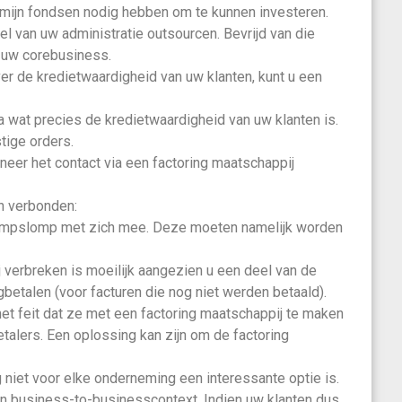
rmijn fondsen nodig hebben om te kunnen investeren.
el van uw administratie outsourcen. Bevrijd van die
p uw corebusiness.
er de kredietwaardigheid van uw klanten, kunt u een
 wat precies de kredietwaardigheid van uw klanten is.
tige orders.
neer het contact via een factoring maatschappij
en verbonden:
 rompslomp met zich mee. Deze moeten namelijk worden
j verbreken is moeilijk aangezien u een deel van de
betalen (voor facturen die nog niet werden betaald).
 het feit dat ze met een factoring maatschappij te maken
talers. Een oplossing kan zijn om de factoring
ng niet voor elke onderneming een interessante optie is.
en business-to-businesscontext. Indien uw klanten dus