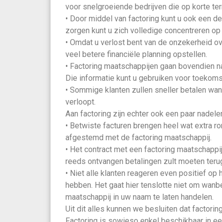
voor snelgroeiende bedrijven die op korte te
• Door middel van factoring kunt u ook een de
zorgen kunt u zich volledige concentreren o
• Omdat u verlost bent van de onzekerheid ov
veel betere financiële planning opstellen.
• Factoring maatschappijen gaan bovendien na
Die informatie kunt u gebruiken voor toekoms
• Sommige klanten zullen sneller betalen wan
verloopt.
Aan factoring zijn echter ook een paar nadel
• Betwiste facturen brengen heel wat extra
afgestemd met de factoring maatschappij.
• Het contract met een factoring maatschappi
reeds ontvangen betalingen zult moeten terug
• Niet alle klanten reageren even positief op
hebben. Het gaat hier tenslotte niet om wanbe
maatschappij in uw naam te laten handelen.
Uit dit alles kunnen we besluiten dat factori
Factoring is sowieso enkel beschikbaar in e